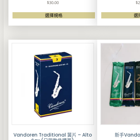
$
30.00
$
2
選擇規格
選
此
產
品
有
多
種
款
式
。
可
在
產
品
頁
面
選
擇
選
項
Vandoren Traditional 簧片 – Alto
新手Vando