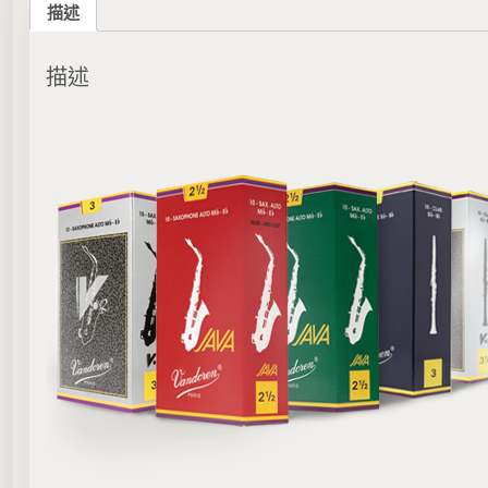
r
描述
e
n
J
描述
A
V
A
R
e
d
簧
片
–
S
o
p
r
a
n
o
S
a
x