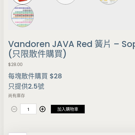
Vandoren JAVA Red 簧片 – So
(只限散件購買)
$
28.00
每塊散件購買 $28
只提供2.5號
尚有庫存
V
加入購物車
a
n
d
o