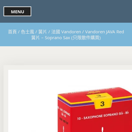
S
k
MENU
i
p
t
首頁
/
色士風
/
簧片
/
法國 Vandoren
/ Vandoren JAVA Red
o
簧片 – Soprano Sax (只限散件購買)
c
o
n
t
e
n
t