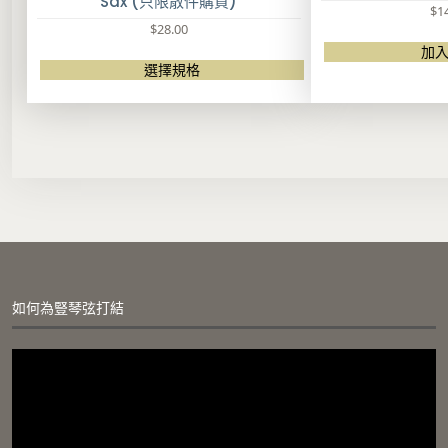
Sax (只限散件購買)
$
1
$
28.00
加
選擇規格
此
產
品
有
多
種
款
式
。
可
在
如何為豎琴弦打結
產
品
頁
視
面
訊
選
播
擇
放
選
器