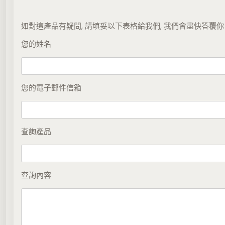
(
只
如對這產品有疑問, 請填妥以下表格給我們, 我們會盡快答覆你
限
散
您的姓名
件
購
買
)
您的電子郵件信箱
數
量
查詢產品
查詢內容