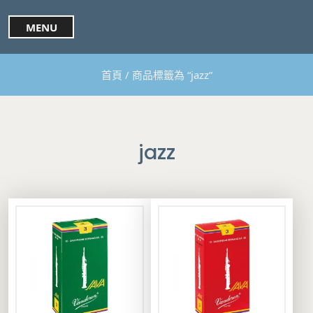
S
k
MENU
i
p
t
首頁
/ 商品標籤為 “jazz”
o
c
o
n
t
jazz
e
n
t