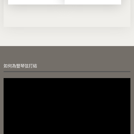
格
格
格
格
：
：
：
：
$
$
$
$
3
2
1
1
0
8
6
5
,
,
,
,
0
0
0
5
0
0
0
0
0
0
0
0
.
.
.
.
0
0
0
0
如何為豎琴弦打結
0
0
0
0
。
。
。
。
視
訊
播
放
器