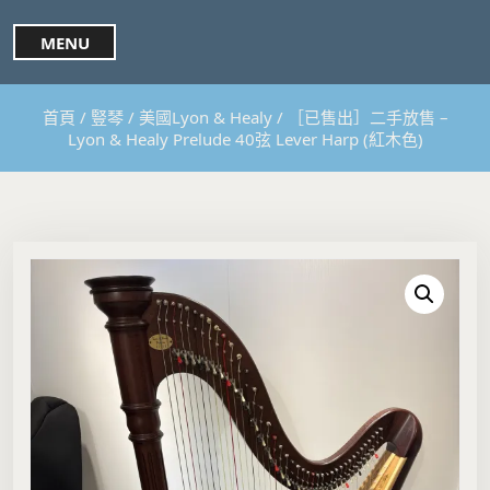
S
k
MENU
i
p
t
首頁
/
豎琴
/
美國Lyon & Healy
/ ［已售出］二手放售 –
o
Lyon & Healy Prelude 40弦 Lever Harp (紅木色)
c
o
n
t
e
n
t