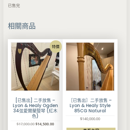
已售完
相關商品
特價
[已售出] 二手放售 –
［已售出］二手放售 –
Lyon & Healy Ogden
Lyon & Healy Style
34弦愛爾蘭豎琴 (紅木
85CG Natural
色)
$
140,000.00
原
目
$
17,000.00
$
14,500.00
始
前