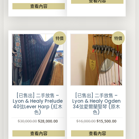
查看內容
價
價
查看內容
格
格
：
：
$
$
1
1
7
4
特價
特價
,
,
0
5
0
0
0
0
.
.
0
0
0
0
。
。
[已售出] 二手放售 –
[已售出] 二手放售 –
Lyon & Healy Prelude
Lyon & Healy Ogden
40弦Lever Harp (紅木
34弦愛爾蘭豎琴 (原木
色)
色)
原
目
原
目
$
30,000.00
$
28,000.00
$
16,000.00
$
15,500.00
始
前
始
前
價
價
價
價
查看內容
查看內容