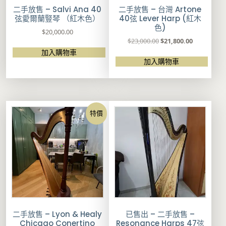
二手放售 – Salvi Ana 40
二手放售 – 台灣 Artone
弦愛爾蘭豎琴 （紅木色）
40弦 Lever Harp (紅木
色)
$
20,000.00
原
目
$
23,000.00
$
21,800.00
始
前
加入購物車
價
價
加入購物車
格
格
：
：
$
$
2
2
3
1
特價
,
,
0
8
0
0
0
0
.
.
0
0
0
0
。
。
二手放售 – Lyon & Healy
已售出 – 二手放售 –
Chicago Conertino
Resonance Harps 47弦