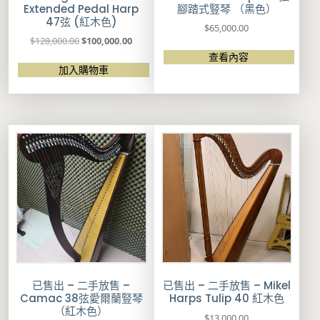
Extended Pedal Harp
腳踏式豎琴 （黑色）
47弦 (紅木色)
$
65,000.00
原
目
$
128,000.00
$
100,000.00
始
前
查看內容
價
價
加入購物車
格
格
：
：
$
$
1
1
2
0
8
0
,
,
0
0
0
0
0
0
.
.
0
0
0
0
。
。
已售出 – 二手放售 –
已售出 – 二手放售 – Mikel
Camac 38弦愛爾蘭豎琴
Harps Tulip 40 紅木色
（紅木色）
$
13,000.00