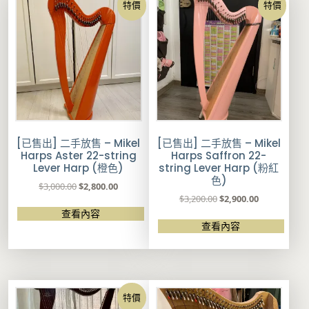
4
2
0
8
特價
特價
,
,
,
,
0
0
0
0
0
0
0
0
0
0
0
0
.
.
.
.
0
0
0
0
0
0
0
0
。
。
。
。
[已售出] 二手放售 – Mikel
[已售出] 二手放售 – Mikel
Harps Aster 22-string
Harps Saffron 22-
Lever Harp (橙色)
string Lever Harp (粉紅
色)
原
目
$
3,000.00
$
2,800.00
原
目
$
3,200.00
$
2,900.00
始
前
始
前
價
價
查看內容
價
價
查看內容
格
格
格
格
：
：
：
：
$
$
$
$
3
2
3
2
,
,
,
,
0
8
特價
2
9