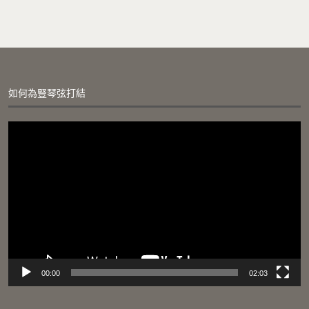
2
0
0
0
0
0
.
.
0
0
0
0
。
。
如何為豎琴弦打結
視
訊
播
放
器
00:00
02:03