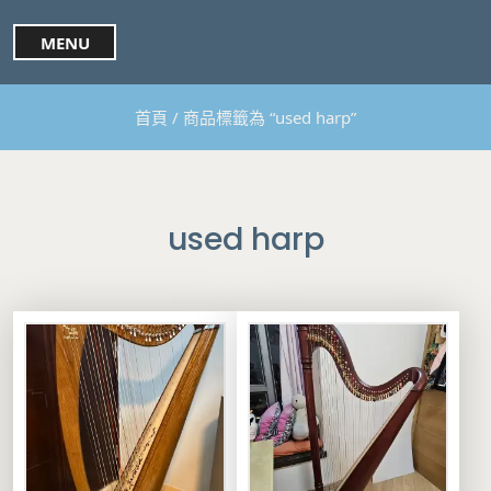
S
k
MENU
i
p
t
首頁
/ 商品標籤為 “used harp”
o
c
o
n
t
used harp
e
n
t