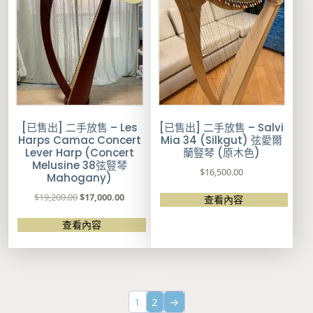
0
0
0
0
0
0
0
0
.
.
.
.
0
0
0
0
0
0
0
0
。
。
。
。
[已售出] 二手放售 – Les
[已售出] 二手放售 – Salvi
Harps Camac Concert
Mia 34 (Silkgut) 弦愛爾
Lever Harp (Concert
蘭豎琴 (原木色)
Melusine 38弦豎琴
$
16,500.00
Mahogany)
原
目
$
19,200.00
$
17,000.00
查看內容
始
前
價
價
查看內容
格
格
：
：
$
$
1
1
9
7
1
2
→
,
,