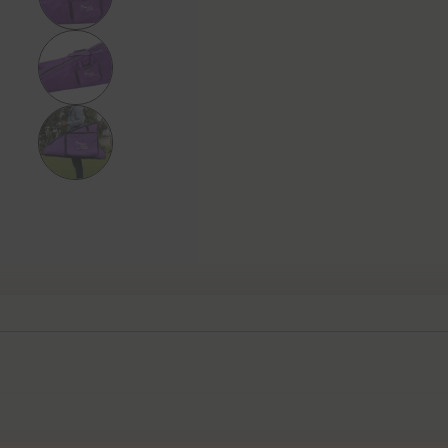
B
a
g
數
量