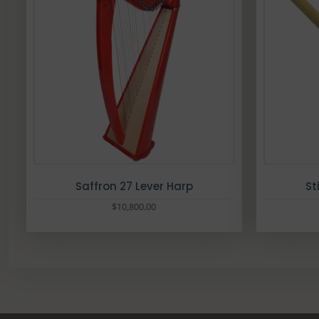
可
在
產
品
頁
面
選
擇
選
項
Saffron 27 Lever Harp
St
$
10,800.00