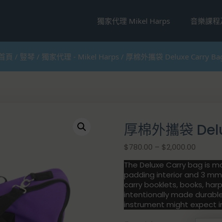
獨家代理 Mikel Harps
音樂課程
首頁
/
豎琴
/
獨家代理 - Mikel Harps
/ 厚棉外攜袋 Deluxe Carry Ba
厚棉外攜袋 Delux
價
$
780.00
–
$
2,000.00
格
The Deluxe Carry bag is m
範
padding interior and 3 mm
圍
carry booklets, books, ha
：
intentionally made durabl
$
instrument might expect in 
7
8