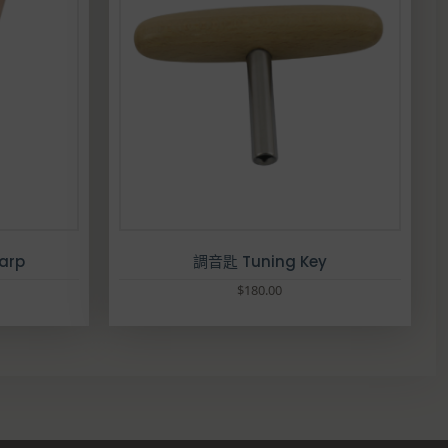
Harp
調音匙 Tuning Key
價
$
180.00
格
範
圍
：
$
6
,