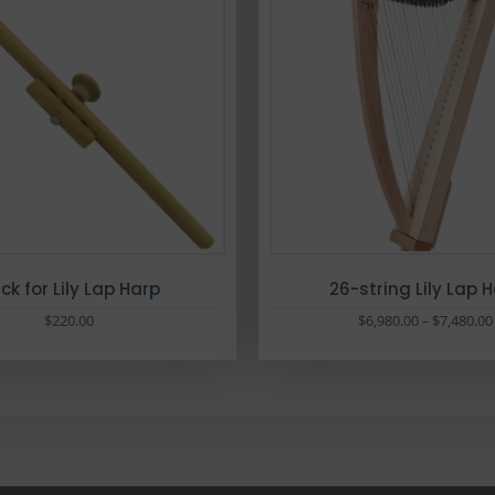
0
0
可
可
0
到
在
在
到
$
產
產
$
1
品
品
5
6
頁
頁
0
0
面
面
0
.
選
選
.
0
擇
擇
0
0
選
選
0
項
項
ick for Lily Lap Harp
26-string Lily Lap 
$
220.00
$
6,980.00
–
$
7,480.00
此
產
品
有
多
種
款