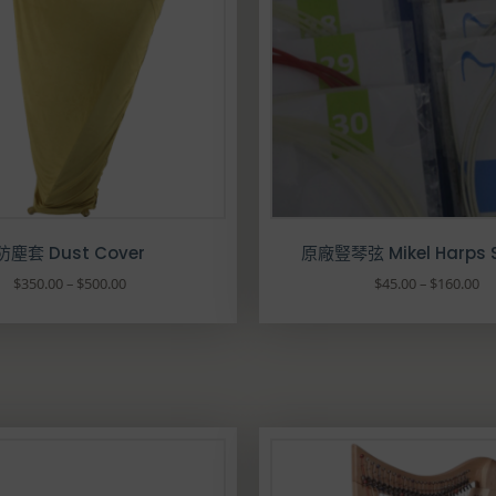
防塵套 Dust Cover
原廠豎琴弦 Mikel Harps S
價
價
$
350.00
–
$
500.00
$
45.00
–
$
160.00
格
格
此
此
範
範
產
產
圍
圍
品
品
：
：
有
有
$
$
多
多
3
4
種
種
5
5
款
款
0
.
式
式
.
0
。
。