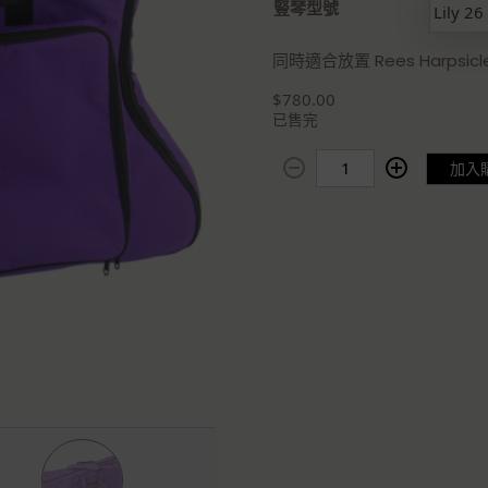
豎琴型號
0
.
0
同時適合放置 Rees Harpsicle 
0
到
$
780.00
$
已售完
2
厚
,
加入
棉
0
外
0
攜
0
袋
.
D
0
e
0
l
u
x
e
C
a
r
r
y