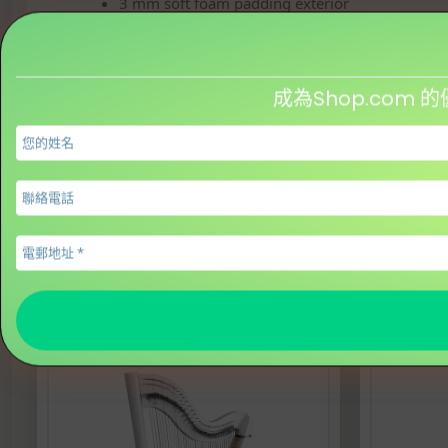
3 mm soft foam padding exterior
Zipper front Pocket for harp accessories
Adjustable and removable Shoulder straps
Hand Straps
Carry bag is designed to provide years of prote
成為Shop.co
相關
已售罄 – Protec – Tenor Saxophone Gig Bag – Gold
Series
20/11/2016
類似文章
您可能也喜歡…