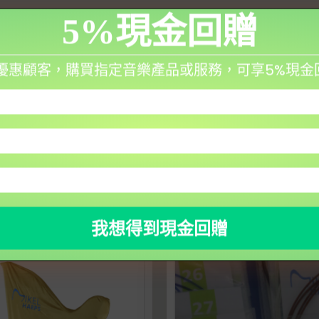
5%現金回贈
ction and service
m 的優惠顧客，購買指定音樂產品或服務，可享5%現
本店已停售 – Harpsicle 豎琴袋
26-
20/11/2015
29
類似文章
類