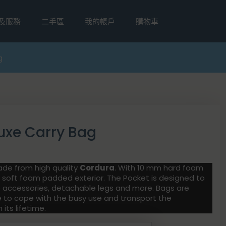
及服務
二手區
我的帳戶
購物車
g
e Carry Bag
ade from high quality
Cordura
. With 10 mm hard foam
 soft foam padded exterior. The Pocket is designed to
rp accessories, detachable legs and more. Bags are
e to cope with the busy use and transport the
its lifetime.