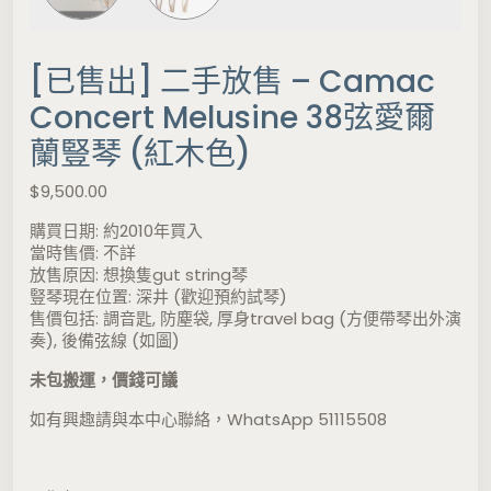
[已售出] 二手放售 – Camac
Concert Melusine 38弦愛爾
蘭豎琴 (紅木色)
$
9,500.00
購買日期: 約2010年買入
當時售價: 不詳
放售原因: 想換隻gut string琴
豎琴現在位置: 深井 (歡迎預約試琴)
售價包括: 調音匙, 防塵袋, 厚身travel bag (方便帶琴出外演
奏), 後備弦線 (如圖)
未包搬運，價錢可議
如有興趣請與本中心聯絡，WhatsApp 51115508