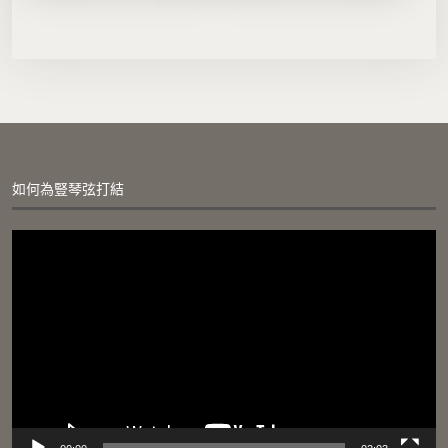
如何為豎琴弦打結
視
訊
播
放
器