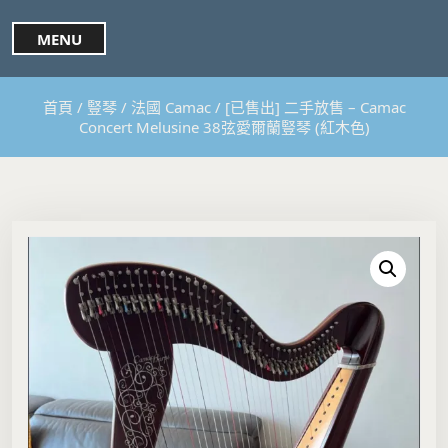
S
k
MENU
i
p
t
首頁
/
豎琴
/
法國 Camac
/ [已售出] 二手放售 – Camac
o
Concert Melusine 38弦愛爾蘭豎琴 (紅木色)
c
o
n
t
e
n
t