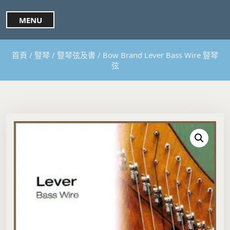
S
k
MENU
i
p
t
首頁
/
豎琴
/
豎琴弦及書
/ Bow Brand Lever Bass Wire 豎琴
o
弦
c
o
n
t
e
n
t