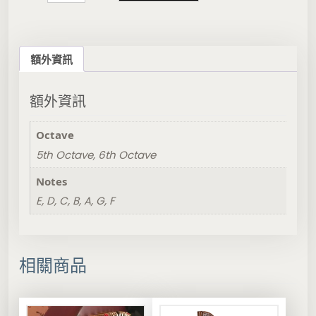
w
B
r
a
額外資訊
n
d
L
額外資訊
e
v
Octave
e
r
5th Octave, 6th Octave
B
Notes
a
s
E, D, C, B, A, G, F
s
W
i
r
相關商品
e
豎
琴
弦