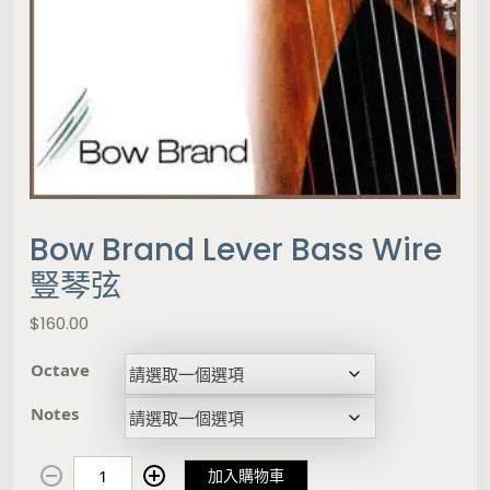
Bow Brand Lever Bass Wire
豎琴弦
$
160.00
Octave
Notes
B
加入購物車
o