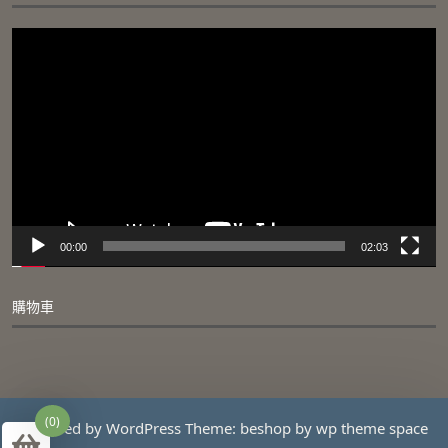
品
品
頁
頁
視
面
面
訊
選
選
播
擇
擇
放
選
選
器
項
項
00:00
02:03
購物車
(0)
Powered by WordPress
Theme: beshop by
wp theme space