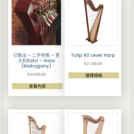
數
量
已售出 – 二手待售 – 意
Tulip 40 Lever Harp
大利Salvi – Gaia
$
21,500.00
(Mahogany)
$
20,000.00
選擇規格
此
查看內容
產
品
有
多
種
款
式
。