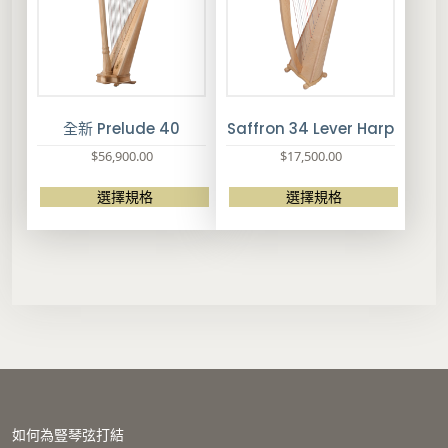
可
在
產
品
頁
面
選
全新 Prelude 40
Saffron 34 Lever Harp
擇
$
56,900.00
$
17,500.00
選
項
選擇規格
選擇規格
此
此
產
產
品
品
有
有
多
多
種
種
款
款
式
式
。
。
可
可
在
在
如何為豎琴弦打結
產
產