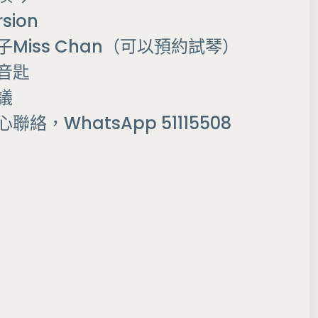
sion
Miss Chan（可以預約試琴）
音匙
議
絡，WhatsApp 51115508