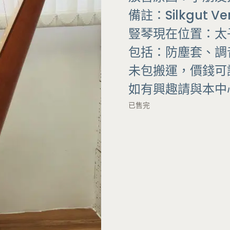
2
1
2
4
備註：Silkgut Ver
,
,
豎琴現在位置：太子
0
5
0
0
包括：防塵套、調
0
0
.
.
未包搬運，價錢可
0
0
0
0
如有興趣請與本中心聯
。
。
已售完