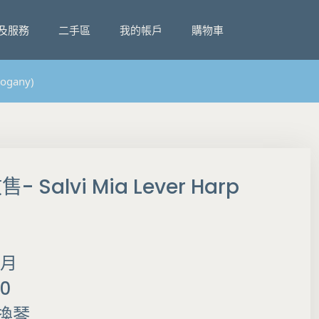
及服務
二手區
我的帳戶
購物車
ogany)
 Salvi Mia Lever Harp
6月
0
換琴