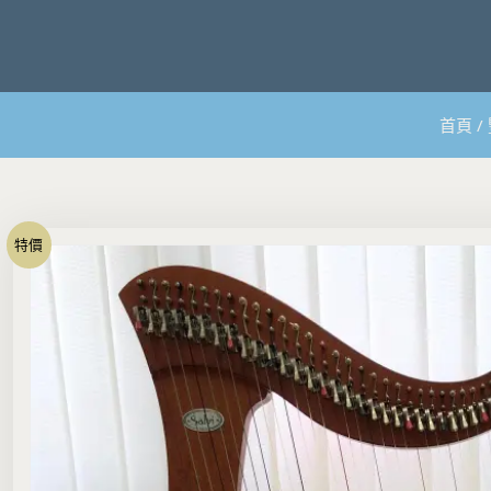
S
k
i
p
t
o
首頁
/
c
o
n
t
e
特價
n
t