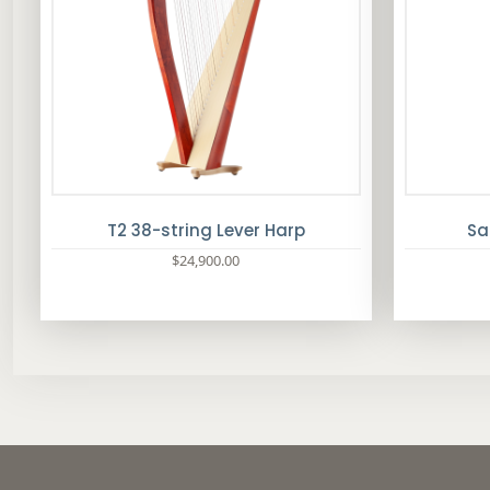
T2 38-string Lever Harp
Sa
$
24,900.00
此
產
品
有
多
種
款
式
。
可