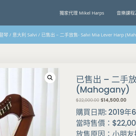
獨家代理 Mikel Harps
音樂課程
豎琴
/
意大利 Salvi
/ 已售出 – 二手放售- Salvi Mia Lever Harp (Mah
已售出 – 二手放售-
(Mahogany)
原
目
$
22,000.00
$
14,500.00
始
前
購買日期: 2019年
價
價
格
格
當時售價：$22,00
：
：
$
$
放售原因：小朋友