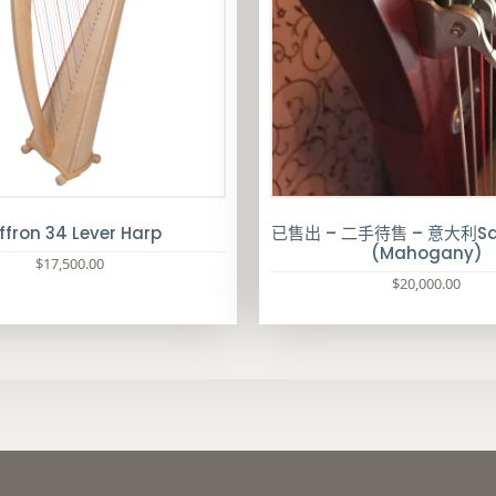
ffron 34 Lever Harp
已售出 – 二手待售 – 意大利Salv
(Mahogany)
$
17,500.00
$
20,000.00
此
產
品
有
多
種
款
式
。
可