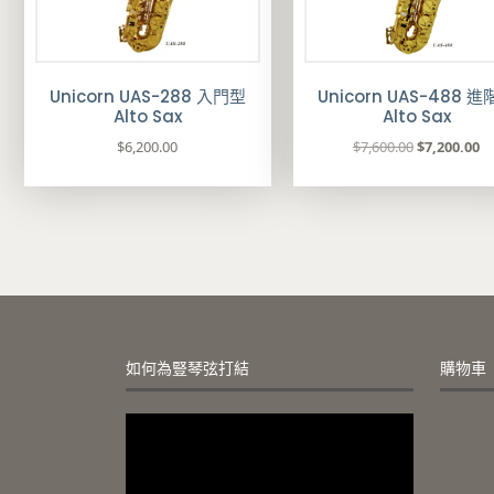
Unicorn UAS-288 入門型
Unicorn UAS-488 
Alto Sax
Alto Sax
原
目
$
6,200.00
$
7,600.00
$
7,200.00
始
前
價
價
格
格
：
：
$
$
7
7
,
,
6
2
0
0
0
0
如何為豎琴弦打結
購物車
.
.
0
0
視
0
0
訊
。
。
播
放