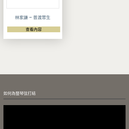
林家謙 – 普渡眾生
查看內容
如何為豎琴弦打結
視
訊
播
放