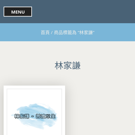
S
k
MENU
i
p
t
首頁
/ 商品標籤為 “林家謙”
o
c
o
n
t
林家謙
e
n
t