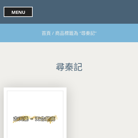
S
k
MENU
i
p
t
首頁
/ 商品標籤為 “尋秦記”
o
c
o
n
t
尋秦記
e
n
t