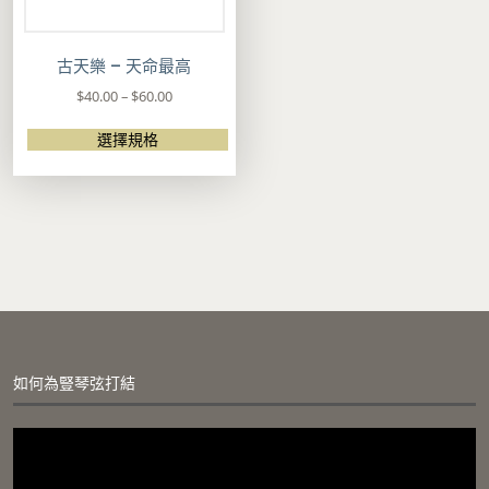
古天樂 – 天命最高
價
$
40.00
–
$
60.00
格
範
選擇規格
圍
此
：
產
$
品
4
有
0
多
.
種
0
款
0
式
到
。
$
可
6
在
如何為豎琴弦打結
0
產
.
品
視
0
頁
訊
0
面
播