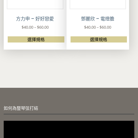
方力申 – 好好戀愛
鄧麗欣 – 電燈膽
價
價
$
40.00
–
$
60.00
$
40.00
–
$
60.00
格
格
範
範
選擇規格
選擇規格
圍
圍
此
此
：
：
產
產
$
$
品
品
4
4
有
有
0
0
多
多
.
.
種
種
0
0
款
款
0
0
式
式
到
到
。
。
$
$
可
可
6
6
在
在
如何為豎琴弦打結
0
0
產
產
.
.
品
品
視
0
0
頁
頁
訊
0
0
面
面
播