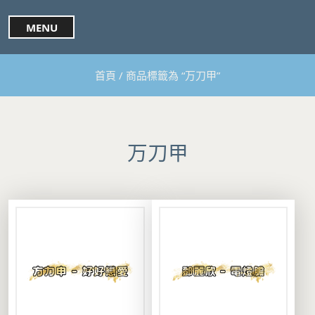
S
k
MENU
i
p
t
首頁
/ 商品標籤為 “万刀甲”
o
c
o
n
t
万刀甲
e
n
t