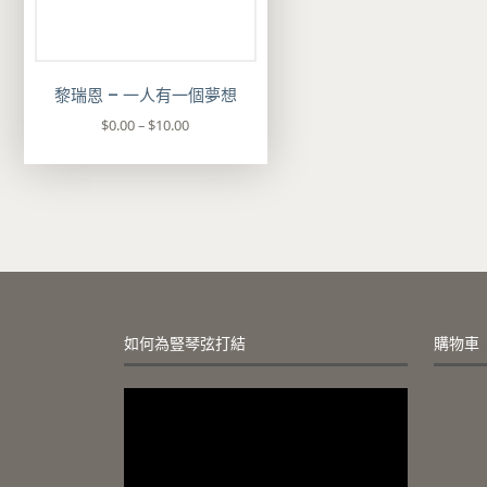
黎瑞恩 – 一人有一個夢想
價
$
0.00
–
$
10.00
格
此
範
產
圍
品
：
有
$
多
0
種
.
款
0
式
0
。
到
如何為豎琴弦打結
購物車
可
$
在
1
產
視
0
品
訊
.
頁
播
0
面
放
0
選
器