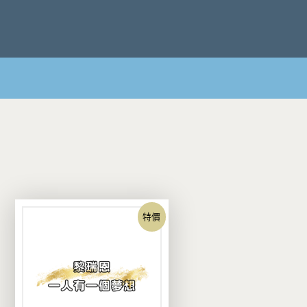
S
k
i
p
t
o
c
o
n
t
e
n
t
特價